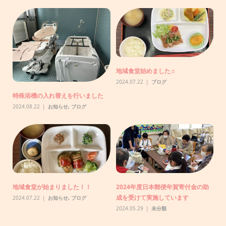
助
地域食堂始めました♬
【
で
2024.07.22
ブログ
20
特殊浴槽の入れ替えを行いました
2024.08.22
お知らせ
,
ブログ
りま
N
り
地域食堂が始まりました！！
2024年度日本郵便年賀寄付金の助
20
成を受けて実施しています
2024.07.22
お知らせ
,
ブログ
2024.05.29
未分類