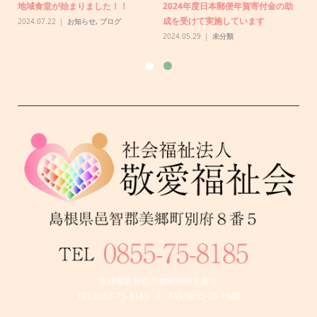
り車いすを購入しました。
した！
の助
2026.01.06
未分類
2025.07.22
未分類
島根県邑智郡美郷町別府８番５
TEL 0855-75-8185 / FAX 0855-75-1600