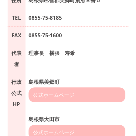
住所
島根県邑智郡美郷町別府８番５
TEL
0855-75-8185
FAX
0855-75-1600
代表
理事長 横張 寿希
者
行政
島根県美郷町
公式
公式ホームページ
HP
島根県大田市
公式ホームページ