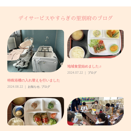
デイサービスやすらぎの里別府のブログ
【クラウドファンディングに挑戦中
2025年度日本郵便年賀寄付金の助
です】
成により様々なイベントをす...
2026.06.23
未分類
2026.03.27
未分類
NHK歳末助け合い助成金事業によ
子どもとみんなの食堂がはじまりま