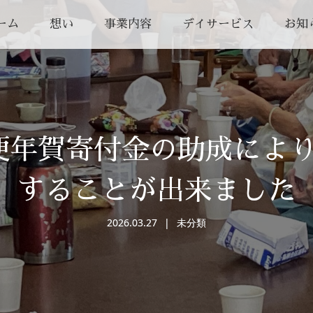
ーム
想い
事業内容
デイサービス
お知
郵便年賀寄付金の助成によ
することが出来ました
2026.03.27
未分類