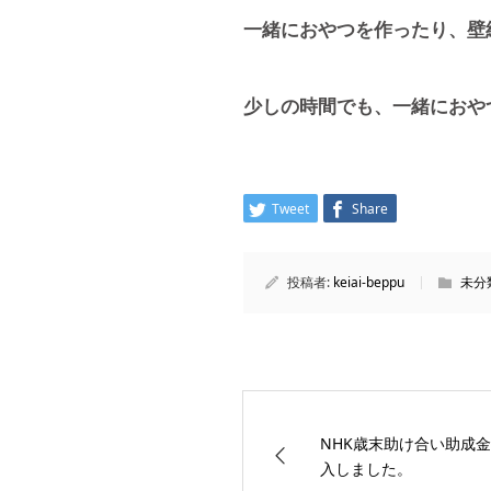
一緒におやつを作ったり、壁
少しの時間でも、一緒におや
Tweet
Share
投稿者:
keiai-beppu
未分
NHK歳末助け合い助成
入しました。