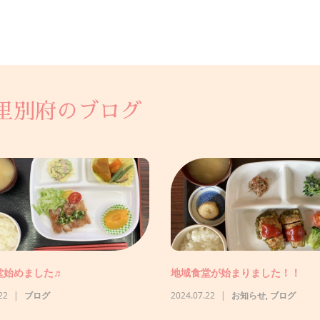
里別府のブログ
5年度日本郵便年賀寄付金の助成によ
NHK歳末助け合い助成金事業に
イベントをす...
すを購入しました。
27
未分類
2026.01.06
未分類