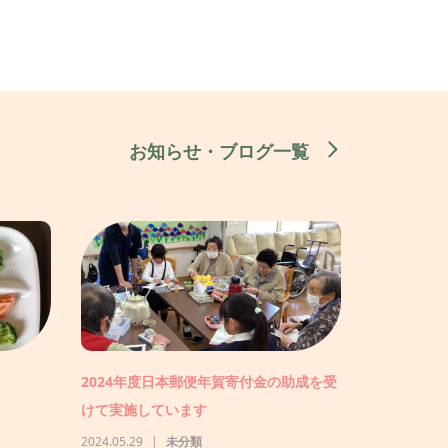
お知らせ・ブログ一覧
より車い
子どもとみんなの食堂がはじまりまし
た！
2025.07.22
未分類
特殊浴槽の