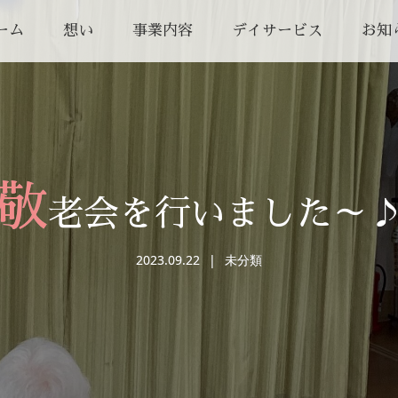
ーム
想い
事業内容
デイサービス
お知
敬
老会を行いました～
2023.09.22
未分類