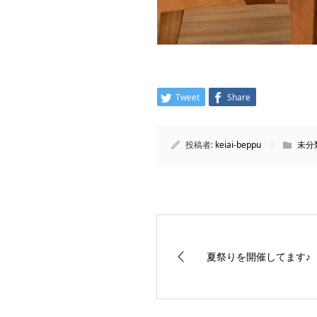
Tweet
Share
投稿者:
keiai-beppu
未分
夏祭りを開催してます♪