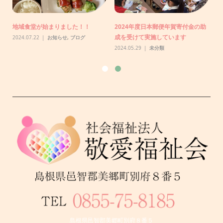
りま
N
り
地域食堂が始まりました！！
2024年度日本郵便年賀寄付金の助
20
成を受けて実施しています
2024.07.22
お知らせ
,
ブログ
2024.05.29
未分類
島根県邑智郡美郷町別府８番５