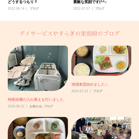
どうするつもり？
素敵な笑顔です(^^♪
2022.06.14
ブログ
2022.07.07
ブログ
デイサービスやすらぎの里別府のブログ
助
地域食堂始めました♬
【
で
2024.07.22
ブログ
20
特殊浴槽の入れ替えを行いました
2024.08.22
お知らせ
,
ブログ