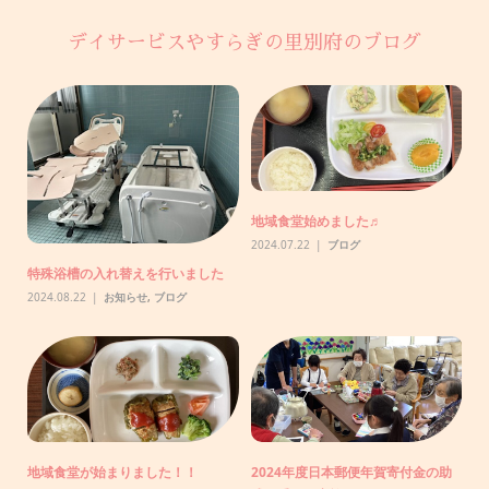
デイサービスやすらぎの里別府のブログ
助
地域食堂始めました♬
【
で
2024.07.22
ブログ
20
特殊浴槽の入れ替えを行いました
2024.08.22
お知らせ
,
ブログ
りま
N
り
地域食堂が始まりました！！
2024年度日本郵便年賀寄付金の助
20