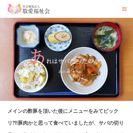
あ
れはサバだったのか⁉️
2021.04.19
メインの酢豚を頂いた後にメニューをみてビック
リ?‼️豚肉かと思って食べていましたが、サバの切り