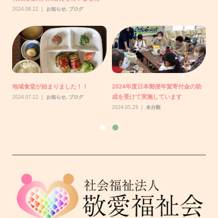
2024.08.22
お知らせ
,
ブログ
りま
N
り
地域食堂が始まりました！！
2024年度日本郵便年賀寄付金の助
20
成を受けて実施しています
2024.07.22
お知らせ
,
ブログ
2024.05.29
未分類