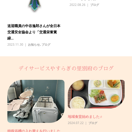
2022.08.26
ブログ
送迎職員の中谷逸郎さんが全日本
交通安全協会より「交通栄誉賞
緑...
2023.11.30
お知らせ
,
ブログ
デイサービスやすらぎの里別府のブログ
助
地域食堂始めました♬
【
で
2024.07.22
ブログ
20
特殊浴槽の入れ替えを行いました