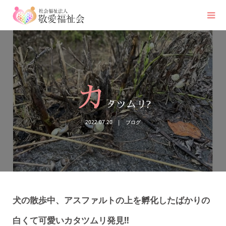
カ
タツムリ?
2022.07.20
ブログ
犬の散歩中、アスファルトの上を孵化したばかりの
白くて可愛いカタツムリ発見‼️