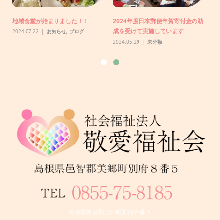
りま
N
り
地域食堂が始まりました！！
2024年度日本郵便年賀寄付金の助
20
成を受けて実施しています
2024.07.22
お知らせ
,
ブログ
2024.05.29
未分類
島根県邑智郡美郷町別府８番５