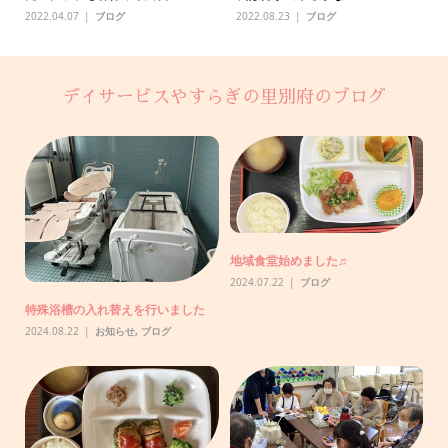
2022.04.07
ブログ
2022.08.23
ブログ
デイサービスやすらぎの里別府のブログ
助
地域食堂始めました♬
【
で
2024.07.22
ブログ
20
特殊浴槽の入れ替えを行いました
2024.08.22
お知らせ
,
ブログ