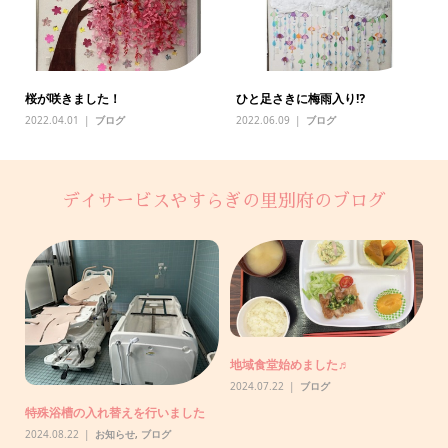
桜が咲きました！
ひと足さきに梅雨入り⁉️
2022.04.01
ブログ
2022.06.09
ブログ
デイサービスやすらぎの里別府のブログ
助
地域食堂始めました♬
【
で
2024.07.22
ブログ
20
特殊浴槽の入れ替えを行いました
2024.08.22
お知らせ
,
ブログ