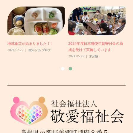
りま
N
り
地域食堂が始まりました！！
2024年度日本郵便年賀寄付金の助
20
成を受けて実施しています
2024.07.22
お知らせ
,
ブログ
2024.05.29
未分類