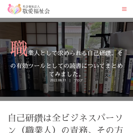
職
業人として求められる自己研鑽。そ
の有効ツールとしての読書についてまとめ
てみました。
2022.08.11
ブログ
自己研鑽は全ビジネスパーソ
ン（職業人）の責務、その方