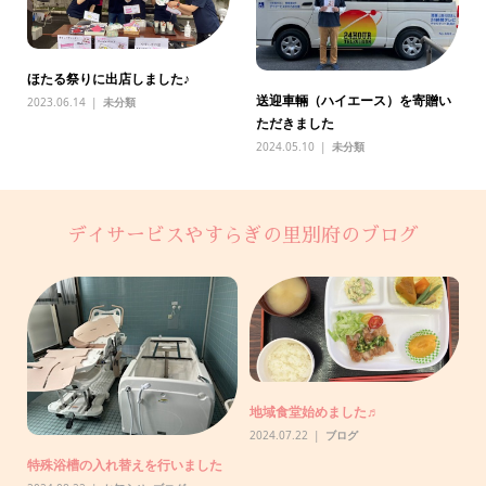
ほたる祭りに出店しました♪
送迎車輛（ハイエース）を寄贈い
2023.06.14
未分類
ただきました
2024.05.10
未分類
デイサービスやすらぎの里別府のブログ
助
地域食堂始めました♬
【
で
2024.07.22
ブログ
20
特殊浴槽の入れ替えを行いました