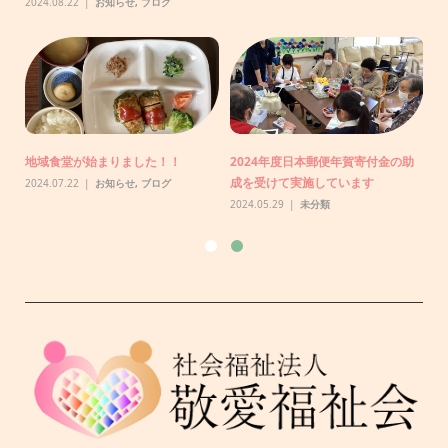
2024.08.22
お知らせ
,
ブログ
りま
N
り
地域食堂が始まりました！！
2024年度日本郵便年賀寄付金の助
20
成を受けて実施しています
2024.07.22
お知らせ
,
ブログ
2024.05.29
未分類