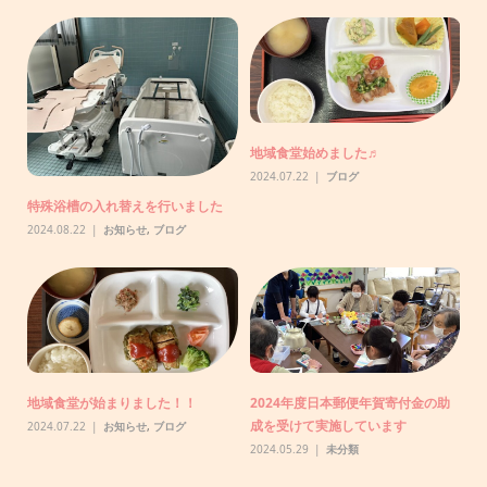
助
地域食堂始めました♬
【
で
2024.07.22
ブログ
20
特殊浴槽の入れ替えを行いました
2024.08.22
お知らせ
,
ブログ
りま
N
り
地域食堂が始まりました！！
2024年度日本郵便年賀寄付金の助
20
成を受けて実施しています
2024.07.22
お知らせ
,
ブログ
2024.05.29
未分類